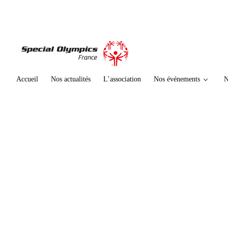
te
n
u
p
ri
n
ci
Accueil
Nos actualités
L’association
Nos événements
N
p
al