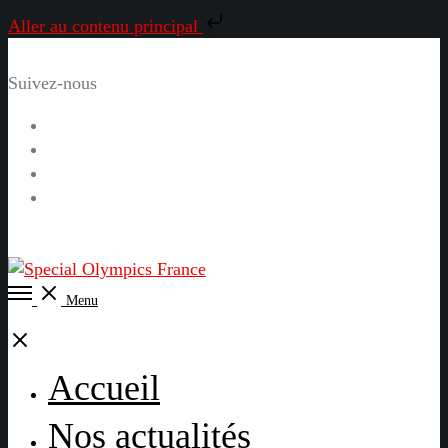
Aller au contenu principal
Suivez-nous
Facebook
Instagram
LinkedIn
YouTube
Open
Menu
Menu
Close
Accueil
Nos actualités