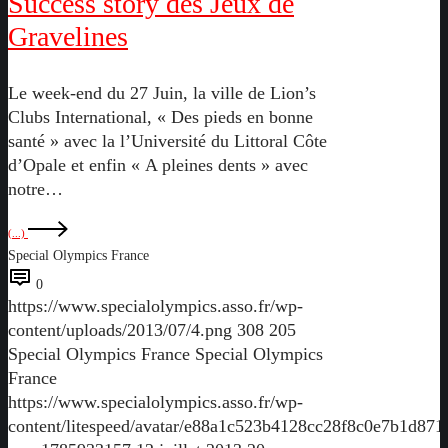
Success story des Jeux de
Gravelines
Le week-end du 27 Juin, la ville de Lion’s
Clubs International, « Des pieds en bonne
santé » avec la l’Université du Littoral Côte
d’Opale et enfin « A pleines dents » avec
notre…
(...)
Special Olympics France
0
https://www.specialolympics.asso.fr/wp-
content/uploads/2013/07/4.png
308
205
Special Olympics France
Special Olympics
France
https://www.specialolympics.asso.fr/wp-
content/litespeed/avatar/e88a1c523b4128cc28f8c0e7b1d871