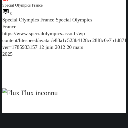
Special Olympics France
0
Special Olympics France
Special Olympics
France
https://www.specialolympics.asso.fr/wp-
content/litespeed/avatar/e88a1c523b4128cc28f8c0e7b1d871
ver=1785933157
12 juin 2012
20 mars
2025
Flux inconnu