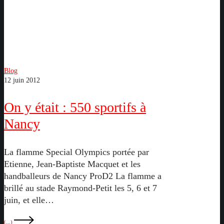
On
Blog
12 juin 2012
y
était
On y était : 550 sportifs à
:
550
Nancy
sportifs
à
La flamme Special Olympics portée par
Nancy
Etienne, Jean-Baptiste Macquet et les
handballeurs de Nancy ProD2 La flamme a
brillé au stade Raymond-Petit les 5, 6 et 7
juin, et elle…
(...)