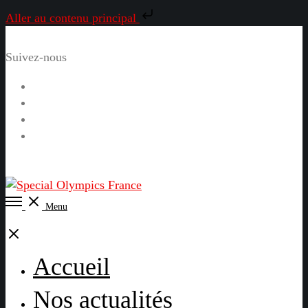
Aller au contenu principal
Suivez-nous
Facebook
Instagram
LinkedIn
YouTube
Open
Menu
Menu
Close
Accueil
Nos actualités