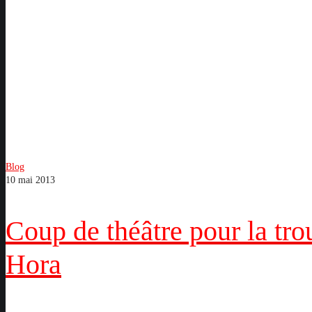
Coup
Blog
10 mai 2013
de
théâtre
pour
Coup de théâtre pour la tro
la
troupe
Hora
Theater
Hora