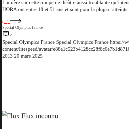
Lumière sur cette troupe de théâtre aussi troublante qu’int
HORA ont entre 18 et 51 ans et sont pour la plupart atteint
(...)
Special Olympics France
0
Special Olympics France
Special Olympics France
https://
content/litespeed/avatar/e88a1c523b4128cc28f8c0e7b1d87
2013
20 mars 2025
Flux inconnu