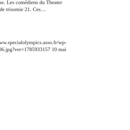
ense. Les comédiens du Theater
s de trisomie 21. Ces…
www.specialolympics.asso.fr/wp-
106.jpg?ver=1785933157
10 mai