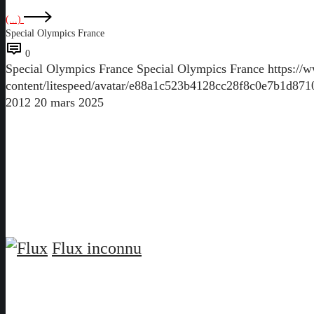
(...)
Special Olympics France
0
Special Olympics France
Special Olympics France
https://
content/litespeed/avatar/e88a1c523b4128cc28f8c0e7b1d87
2012
20 mars 2025
Flux inconnu