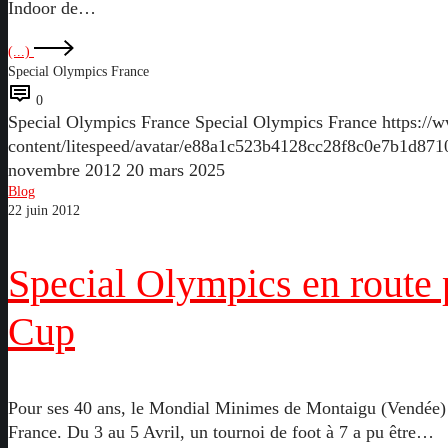
Indoor de…
(...)
Special Olympics France
0
Special Olympics France
Special Olympics France
https://
content/litespeed/avatar/e88a1c523b4128cc28f8c0e7b1d87
novembre 2012
20 mars 2025
Special
Blog
22 juin 2012
Olympics
en
route
Special Olympics en route 
pour
la
Cup
Gothia
Cup
Pour ses 40 ans, le Mondial Minimes de Montaigu (Vendée) 
France. Du 3 au 5 Avril, un tournoi de foot à 7 a pu être…