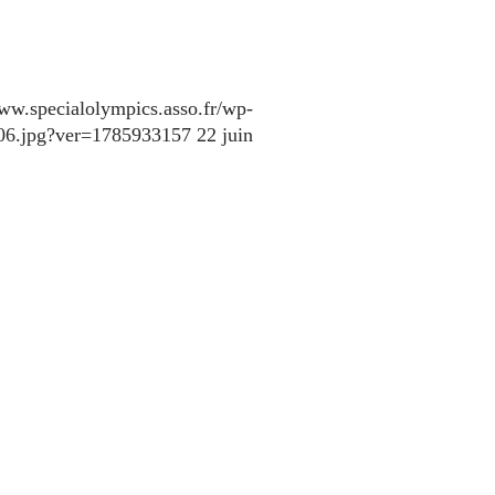
www.specialolympics.asso.fr/wp-
106.jpg?ver=1785933157
22 juin