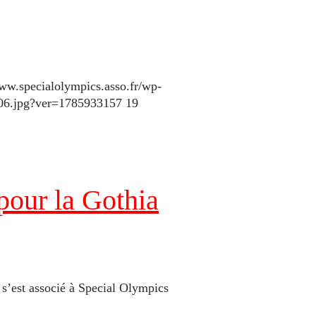
www.specialolympics.asso.fr/wp-
106.jpg?ver=1785933157
19
pour la Gothia
s’est associé à Special Olympics