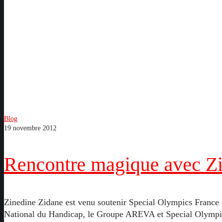
Rencontre
Blog
19 novembre 2012
magique
avec
Zinedine
Rencontre magique avec Z
Zidane
Zinedine Zidane est venu soutenir Special Olympics France
National du Handicap, le Groupe AREVA et Special Olympic