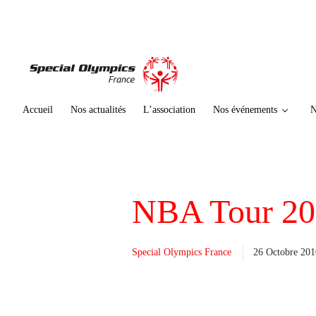
te
n
u
p
ri
n
ci
Accueil
Nos actualités
L’association
Nos événements
N
p
al
NBA Tour 20
Special Olympics France
26 Octobre 20