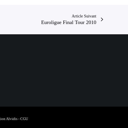
t
i
Article Suivant
o
Euroligue Final Tour 2010
n
ion Alvidis
-
CGU