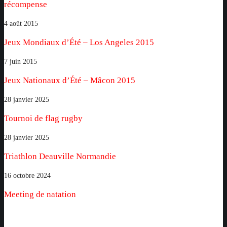
récompense
sourire
des
Jeux
4 août 2015
athlètes
Mondiaux
Jeux Mondiaux d’Été – Los Angeles 2015
est
d’Été
notre
–
Jeux
7 juin 2015
récompense
Los
Nationaux
Jeux Nationaux d’Été – Mâcon 2015
Angeles
d’Été
2015
–
Tournoi
28 janvier 2025
Mâcon
de
Tournoi de flag rugby
2015
flag
rugby
Triathlon
28 janvier 2025
Deauville
Triathlon Deauville Normandie
Normandie
Meeting
16 octobre 2024
de
Meeting de natation
natation