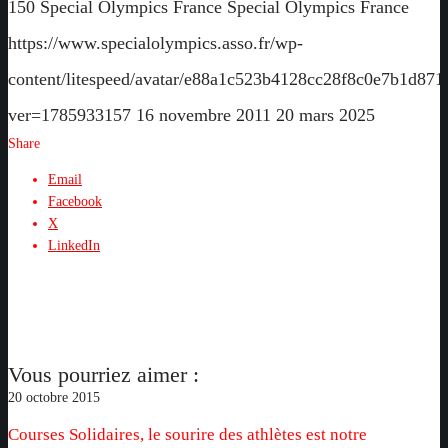
150
Special Olympics France
Special Olympics France
https://www.specialolympics.asso.fr/wp-
content/litespeed/avatar/e88a1c523b4128cc28f8c0e7b1d871
ver=1785933157
16 novembre 2011
20 mars 2025
Share
Email
Facebook
X
LinkedIn
Vous pourriez aimer :
Courses
20 octobre 2015
Solidaires,
Courses Solidaires, le sourire des athlètes est notre
le