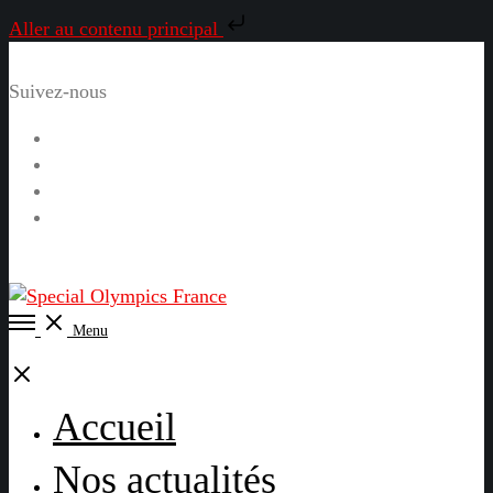
Aller au contenu principal
Suivez-nous
Facebook
Instagram
LinkedIn
YouTube
Open
Menu
Menu
Close
Accueil
Nos actualités