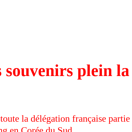
 souvenirs plein la
oute la délégation française partie
g en Corée du Sud.