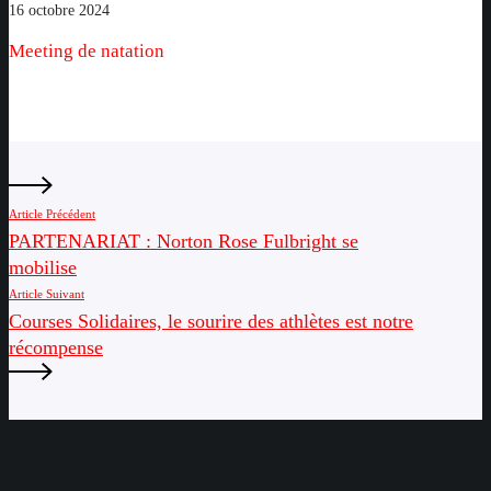
Meeting
16 octobre 2024
de
Meeting de natation
natation
Article Précédent
PARTENARIAT : Norton Rose Fulbright se
mobilise
Article Suivant
Courses Solidaires, le sourire des athlètes est notre
récompense