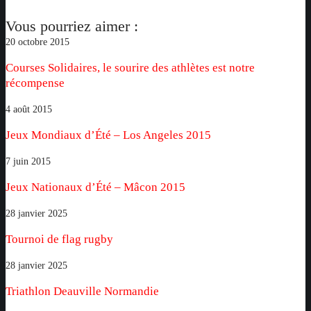
Vous pourriez aimer :
Courses
20 octobre 2015
Solidaires,
Courses Solidaires, le sourire des athlètes est notre
le
récompense
sourire
des
Jeux
4 août 2015
athlètes
Mondiaux
Jeux Mondiaux d’Été – Los Angeles 2015
est
d’Été
notre
–
Jeux
7 juin 2015
récompense
Los
Nationaux
Jeux Nationaux d’Été – Mâcon 2015
Angeles
d’Été
2015
–
Tournoi
28 janvier 2025
Mâcon
de
Tournoi de flag rugby
2015
flag
rugby
Triathlon
28 janvier 2025
Deauville
Triathlon Deauville Normandie
Normandie