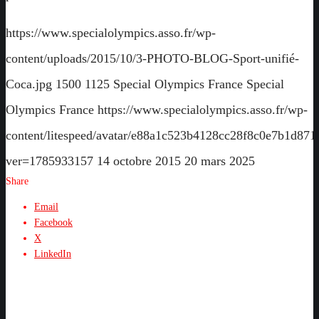
https://www.specialolympics.asso.fr/wp-
content/uploads/2015/10/3-PHOTO-BLOG-Sport-unifié-
Coca.jpg
1500
1125
Special Olympics France
Special
Olympics France
https://www.specialolympics.asso.fr/wp-
content/litespeed/avatar/e88a1c523b4128cc28f8c0e7b1d871
ver=1785933157
14 octobre 2015
20 mars 2025
Share
Email
Facebook
X
LinkedIn