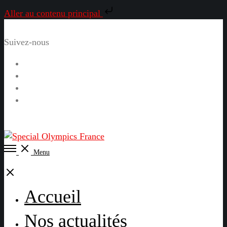
Aller au contenu principal
Suivez-nous
Facebook
Instagram
LinkedIn
YouTube
Open
Menu
Menu
Close
Accueil
Nos actualités