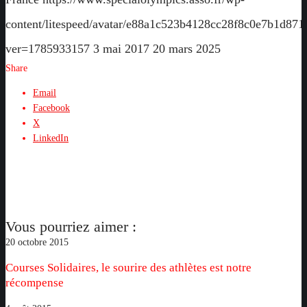
content/litespeed/avatar/e88a1c523b4128cc28f8c0e7b1d871
ver=1785933157
3 mai 2017
20 mars 2025
Share
Email
Facebook
X
LinkedIn
Vous pourriez aimer :
Courses
20 octobre 2015
Solidaires,
Courses Solidaires, le sourire des athlètes est notre
le
récompense
sourire