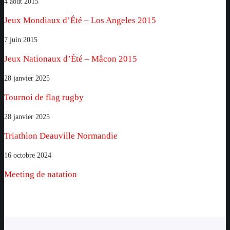
des
Jeux
4 août 2015
athlètes
Mondiaux
Jeux Mondiaux d’Été – Los Angeles 2015
est
d’Été
notre
–
Jeux
7 juin 2015
récompense
Los
Nationaux
Jeux Nationaux d’Été – Mâcon 2015
Angeles
d’Été
2015
–
Tournoi
28 janvier 2025
Mâcon
de
Tournoi de flag rugby
2015
flag
rugby
Triathlon
28 janvier 2025
Deauville
Triathlon Deauville Normandie
Normandie
Meeting
16 octobre 2024
de
Meeting de natation
natation