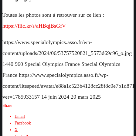
Toutes les photos sont à retrouver sur ce lien :
https://flic.kr/s/aHBqjBsGfV
https://www.specialolympics.asso.fr/wp-
content/uploads/2024/06/53757520821_5573d69c96_o.jpg
1440
960
Special Olympics France
Special Olympics
France
https://www.specialolympics.asso.fr/wp-
content/litespeed/avatar/e88a1c523b4128cc28f8c0e7b1d871
ver=1785933157
14 juin 2024
20 mars 2025
Share
Email
Facebook
X