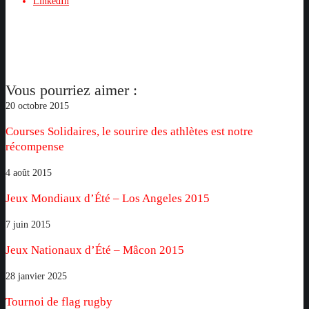
LinkedIn
Vous pourriez aimer :
Courses
20 octobre 2015
Solidaires,
Courses Solidaires, le sourire des athlètes est notre
le
récompense
sourire
des
Jeux
4 août 2015
athlètes
Mondiaux
Jeux Mondiaux d’Été – Los Angeles 2015
est
d’Été
notre
–
Jeux
7 juin 2015
récompense
Los
Nationaux
Jeux Nationaux d’Été – Mâcon 2015
Angeles
d’Été
2015
–
Tournoi
28 janvier 2025
Mâcon
de
Tournoi de flag rugby
2015