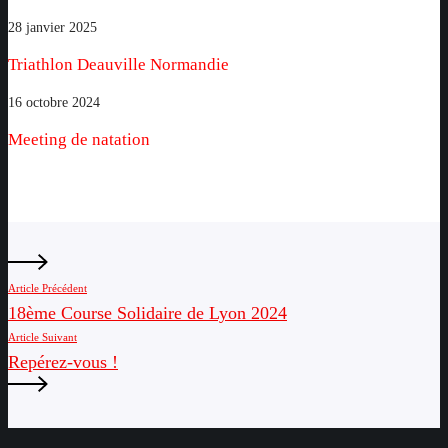
flag
rugby
Triathlon
28 janvier 2025
Deauville
Triathlon Deauville Normandie
Normandie
Meeting
16 octobre 2024
de
Meeting de natation
natation
Article Précédent
18ème Course Solidaire de Lyon 2024
Article Suivant
Repérez-vous !