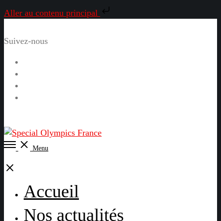
Aller au contenu principal
Suivez-nous
Facebook
Instagram
LinkedIn
YouTube
Open
Menu
Menu
Close
Accueil
Nos actualités