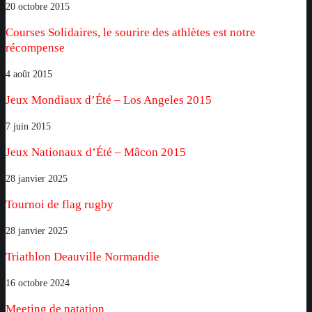
Courses
20 octobre 2015
Solidaires,
Courses Solidaires, le sourire des athlètes est notre
le
récompense
sourire
des
Jeux
4 août 2015
athlètes
Mondiaux
Jeux Mondiaux d’Été – Los Angeles 2015
est
d’Été
notre
–
Jeux
7 juin 2015
récompense
Los
Nationaux
Jeux Nationaux d’Été – Mâcon 2015
Angeles
d’Été
2015
–
Tournoi
28 janvier 2025
Mâcon
de
Tournoi de flag rugby
2015
flag
rugby
Triathlon
28 janvier 2025
Deauville
Triathlon Deauville Normandie
Normandie
Meeting
16 octobre 2024
de
Meeting de natation