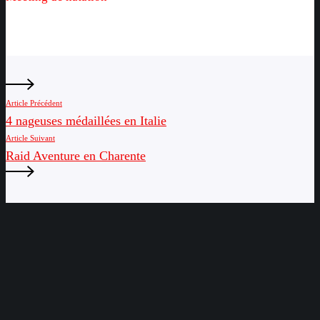
natation
Article Précédent
4 nageuses médaillées en Italie
Article Suivant
Raid Aventure en Charente