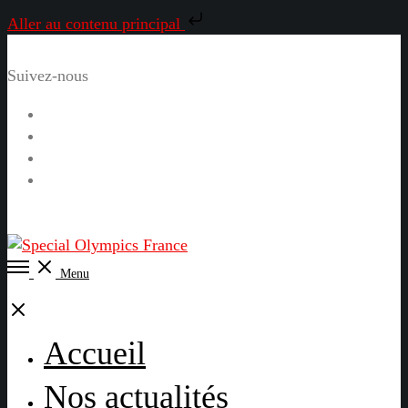
Aller au contenu principal
Suivez-nous
Facebook
Instagram
LinkedIn
YouTube
Open
Menu
Menu
Close
Accueil
Nos actualités