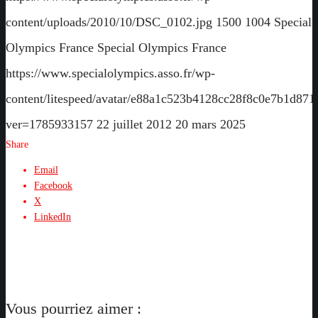
content/uploads/2010/10/DSC_0102.jpg
1500
1004
Special
Olympics France
Special Olympics France
https://www.specialolympics.asso.fr/wp-
content/litespeed/avatar/e88a1c523b4128cc28f8c0e7b1d871
ver=1785933157
22 juillet 2012
20 mars 2025
Share
Email
Facebook
X
LinkedIn
Vous pourriez aimer :