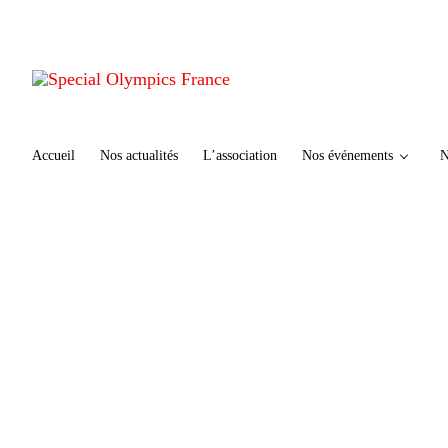
te
n
u
p
ri
n
ci
Accueil
Nos actualités
L’association
Nos événements
N
p
al