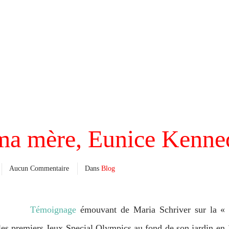
a mère, Eunice Kenne
Aucun Commentaire
Dans
Blog
Témoignage
émouvant de Maria Schriver sur la « 
s premiers Jeux Special Olympics au fond de son jardin en 19