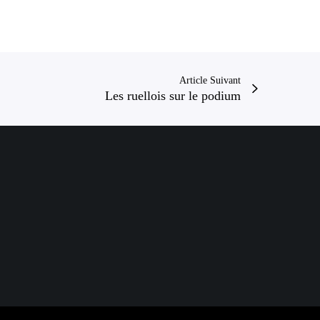
t
a
t
i
Article Suivant
o
Les ruellois sur le podium
n