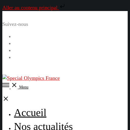
Aller au contenu principal
Suivez-nous
Facebook
Instagram
LinkedIn
YouTube
Open
Menu
Menu
Close
Accueil
Nos actualités