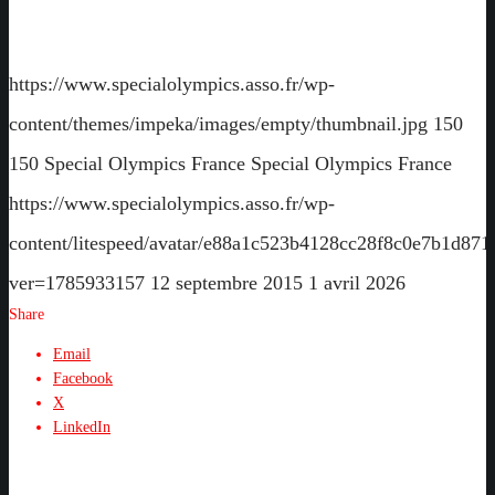
https://www.specialolympics.asso.fr/wp-
content/themes/impeka/images/empty/thumbnail.jpg
150
150
Special Olympics France
Special Olympics France
https://www.specialolympics.asso.fr/wp-
content/litespeed/avatar/e88a1c523b4128cc28f8c0e7b1d871
ver=1785933157
12 septembre 2015
1 avril 2026
Share
Email
Facebook
X
LinkedIn