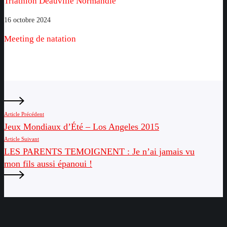
Triathlon Deauville Normandie
Normandie
Meeting
16 octobre 2024
de
Meeting de natation
natation
Article Précédent
Jeux Mondiaux d’Été – Los Angeles 2015
Article Suivant
LES PARENTS TEMOIGNENT : Je n’ai jamais vu
mon fils aussi épanoui !