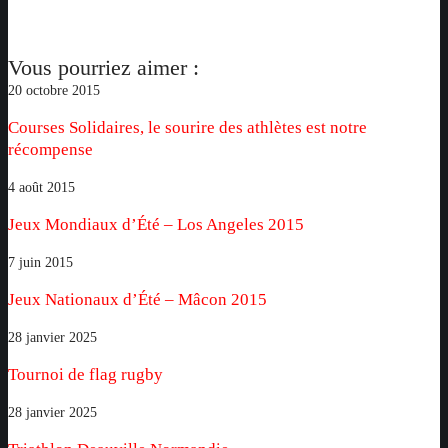
Vous pourriez aimer :
Courses
20 octobre 2015
Solidaires,
Courses Solidaires, le sourire des athlètes est notre
le
récompense
sourire
des
Jeux
4 août 2015
athlètes
Mondiaux
Jeux Mondiaux d’Été – Los Angeles 2015
est
d’Été
notre
–
Jeux
7 juin 2015
récompense
Los
Nationaux
Jeux Nationaux d’Été – Mâcon 2015
Angeles
d’Été
2015
–
Tournoi
28 janvier 2025
Mâcon
de
Tournoi de flag rugby
2015
flag
rugby
Triathlon
28 janvier 2025
Deauville