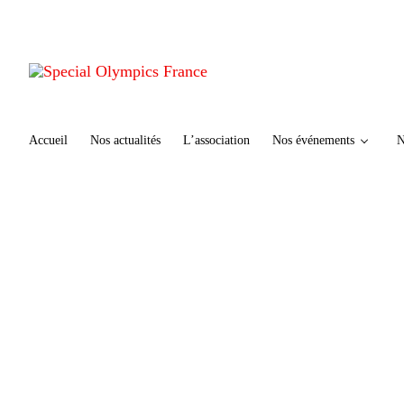
te
n
u
p
ri
n
ci
Accueil
Nos actualités
L’association
Nos événements
N
p
al