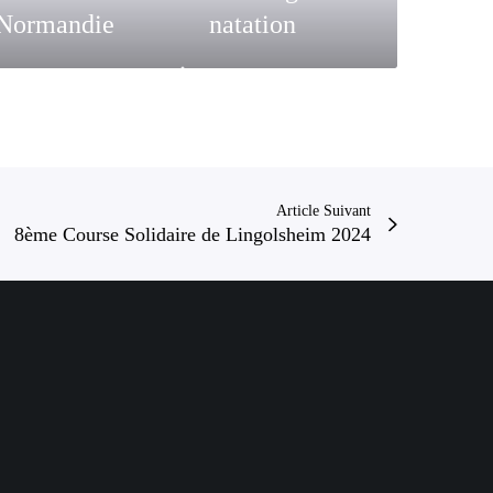
d
Normandie
natation
e
n
a
t
a
t
i
Article Suivant
o
8ème Course Solidaire de Lingolsheim 2024
n