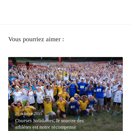
Vous pourriez aimer :
C
o
u
r
s
e
s
S
20 octobre 2015
o
Courses Solidaires, le sourire des
l
athlètes est notre récompense
i