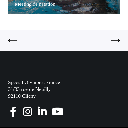
n
Meeting de natation
m
a
a
t
n
a
d
t
i
i
e
o
n
Special Olympics France
31/33 rue de Neuilly
92110 Clichy
F
I
L
Y
a
n
i
o