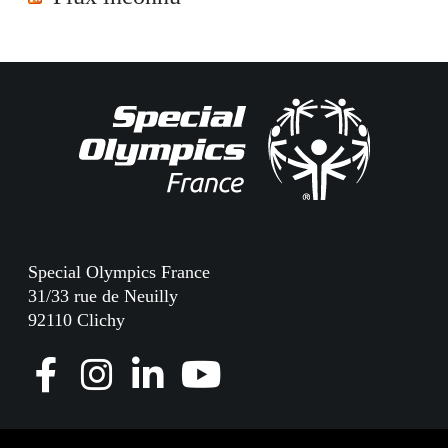
Special Olympics France
31/33 rue de Neuilly
92110 Clichy
F
I
L
Y
a
n
i
o
c
s
n
u