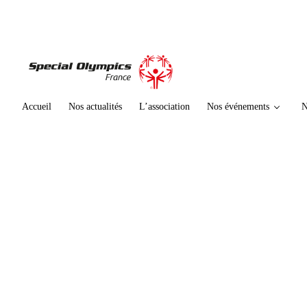
te
n
u
p
ri
n
ci
Accueil
Nos actualités
L’association
Nos événements
N
p
al