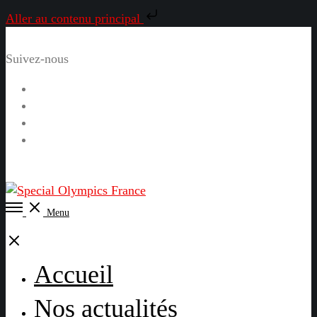
Aller au contenu principal
Suivez-nous
Facebook
Instagram
LinkedIn
YouTube
Open
Menu
Menu
Close
Accueil
Nos actualités