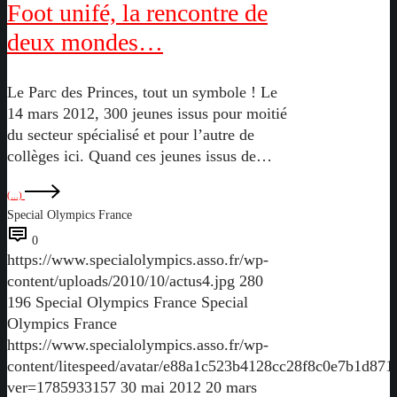
Foot unifé, la rencontre de
deux mondes…
Le Parc des Princes, tout un symbole ! Le
14 mars 2012, 300 jeunes issus pour moitié
du secteur spécialisé et pour l’autre de
collèges ici. Quand ces jeunes issus de…
(...)
Special Olympics France
0
https://www.specialolympics.asso.fr/wp-
content/uploads/2010/10/actus4.jpg
280
196
Special Olympics France
Special
Olympics France
https://www.specialolympics.asso.fr/wp-
content/litespeed/avatar/e88a1c523b4128cc28f8c0e7b1d871
ver=1785933157
30 mai 2012
20 mars