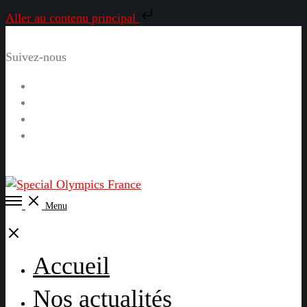
Aller au contenu principal
Suivez-nous
Facebook
Instagram
LinkedIn
YouTube
Open
Menu
Menu
Close
Accueil
Nos actualités