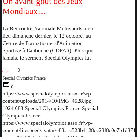
Un avant-goût des Jeux
Mondiaux…
La Rencontre Nationale Multisports a eu
lieu dimanche dernier, le 12 octobre, au
Centre de Formation et d'Animation
Sportive à Eaubonne (CDFAS). Plus que
jamais, le serment Special Olympics lu…
(...)
Special Olympics France
0
https://www.specialolympics.asso.fr/wp-
content/uploads/2014/10/IMG_4528.jpg
1024
683
Special Olympics France
Special
Olympics France
https://www.specialolympics.asso.fr/wp-
content/litespeed/avatar/e88a1c523b4128cc28f8c0e7b1d871