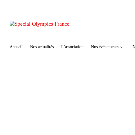
te
n
u
p
ri
n
ci
Accueil
Nos actualités
L’association
Nos événements
N
p
al